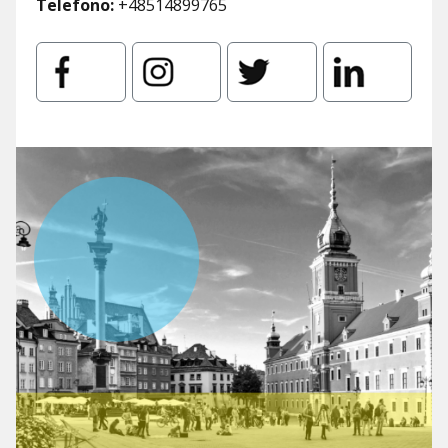
Telefono:
+48514899765