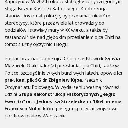
Kapucynów. W 2024 roku został ogłoszony czcigodnym
Sługą Bożym Kościoła Katolickiego. Konferencja
stanowi doskonałą okazję, by przełamać niektóre
stereotypy, które przez wiele lat prowadziły do
podziałów i stawiały mury w XX wieku, a także by
zastanowić się nad głębokim przesłaniem ojca Chiti na
temat służby ojczyźnie i Bogu.
Postać oraz nauczanie ojca Chiti przedstawi
dr Sylwia
Mazurek
. O aktualności przesłania ojca Chiti, także w
Polsce, szczególnie w tych burzliwych latach, opowie
ks.
prał. kan. płk SG dr Zbigniew Kępa
, rzecznik
Ordynariatu Polowego. W wydarzeniu wezmą również
udział
Grupa Rekonstrukcji Historycznych „Regio
Esercito”
oraz
Jednostka Strzelecka nr 1863 imienia
Francesco Nullo
, które pielęgnują orędzie wojskowe
polsko-włoskie w Warszawie.