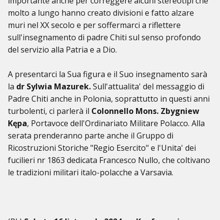
importante anche per correggere alcuni stereotipi che
molto a lungo hanno creato divisioni e fatto alzare
muri nel XX secolo e per soffermarci a riflettere
sull'insegnamento di padre Chiti sul senso profondo
del servizio alla Patria e a Dio.
A presentarci la Sua figura e il Suo insegnamento sarà
la
dr Sylwia Mazurek.
Sull'attualita' del messaggio di
Padre Chiti anche in Polonia, soprattutto in questi anni
turbolenti, ci parlerà il
Colonnello Mons. Zbygniew
Kępa
, Portavoce dell'Ordinariato Militare Polacco. Alla
serata prenderanno parte anche il Gruppo di
Ricostruzioni Storiche "Regio Esercito" e l'Unita' dei
fucilieri nr 1863 dedicata Francesco Nullo, che coltivano
le tradizioni militari italo-polacche a Varsavia.